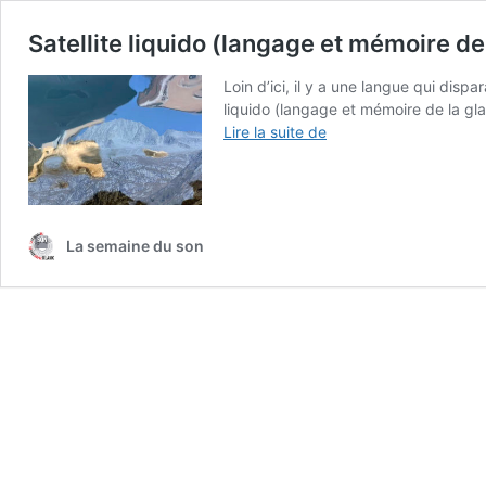
Satellite liquido (langage et mémoire de
Loin d’ici, il y a une langue qui dispa
liquido (langage et mémoire de la gla
Satellite
Lire la suite de
liquido
(langage
et
mémoire
de
La semaine du son
la
glace)