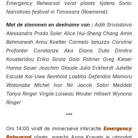
Emergency Rehearsal vond plaats tijdens Sonic
Narratives festival in Timisoara (Roemenië).
Met de stemmen en deelname van :
Aditi Srivastava
Alessandra Prado Soler Alice Hui-Sheng Chang Amin
Behmanesh Annu Koetter Carmelo Ianuzzo Caroline
Profanter Constanze Aka Diana Duta Dimitra
Kousteridou Erika Sirola Golo Föllmer Greg Kieser
Hanna Sauer Joachim Glaude Julia Eckhardt Juliette
Escudé Kai-Uwe Reinhold Laetitia Defendini Mamoru
Watanabe Michel Ivor Nir Jacob Sabri Meddeb
Tanya Ringer Virgile Loiseau Wouter Hillaert Wynona
Ringer
°°°
Om 14:00 vindt de immersieve interactie
Emergency
Rehearsal
plaats, waarbij Anna Kravets je uitnodigt