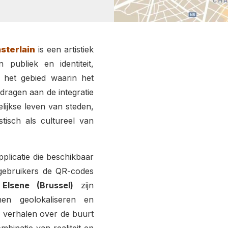
sterlain
is een artistiek
publiek en identiteit,
en het gebied waarin het
 dragen aan de integratie
elijkse leven van steden,
tisch als cultureel van
licatie die beschikbaar
gebruikers de QR-codes
Elsene (Brussel)
zijn
en geolokaliseren en
e verhalen over de buurt
binatie van realiteit en