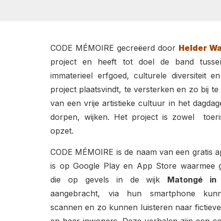
CODE MÉMOIRE gecreëerd door
Helder Wa
project en heeft tot doel de band tussen 
immaterieel erfgoed, culturele diversiteit 
project plaatsvindt, te versterken en zo bij te
van een vrije artistieke cultuur in het dagdag
dorpen, wijken.
Het project is zowel toeris
opzet.
CODE MÉMOIRE is de naam van een gratis app
is op Google Play en App Store waarmee 
die op gevels in de wijk
Matongé in 
aangebracht, via hun smartphone kunn
scannen en zo kunnen luisteren naar fictiev
en haar inwoners. Deze verhalen zijn een com