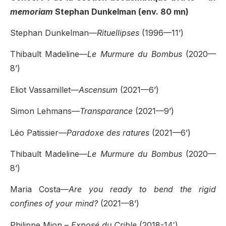
memoriam
Stephan Dunkelman (env. 80 mn)
Stephan Dunkelman—
Rituellipses
(1996—11’)
Thibault Madeline—
Le Murmure du Bombus
(2020—
8’)
Eliot Vassamillet—
Ascensum
(2021—6’)
Simon Lehmans—
Transparance
(2021—9’)
Léo Patissier—
Paradoxe des ratures
(2021—6’)
Thibault Madeline—
Le Murmure du Bombus
(2020—
8’)
Maria Costa—
Are you ready to bend the rigid
confines of your mind?
(2021—8’)
Philippe Mion –
Exposé du Crible
(2018-14′)