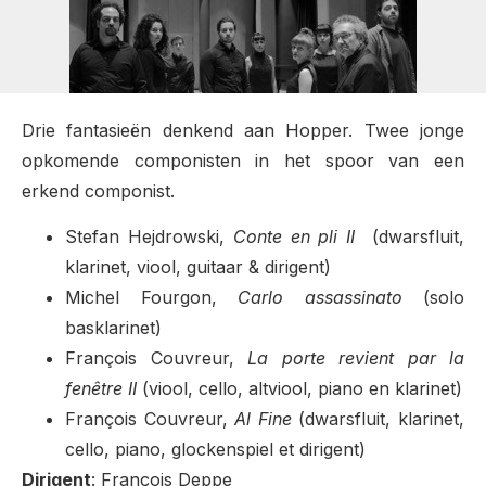
Drie fantasieën denkend aan Hopper. Twee jonge
opkomende componisten in het spoor van een
erkend componist.
Stefan Hejdrowski,
Conte en pli II
(dwarsfluit,
klarinet, viool, guitaar & dirigent)
Michel Fourgon,
Carlo assassinato
(solo
basklarinet)
François Couvreur,
La porte revient par la
fenêtre II
(viool, cello, altviool, piano en klarinet)
François Couvreur,
Al Fine
(dwarsfluit, klarinet,
cello, piano, glockenspiel et dirigent)
Dirigent
: François Deppe