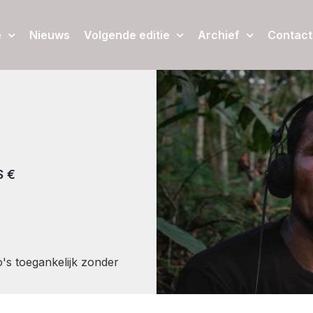
e
Nieuws
Volgende editie
Archief
Contact
S €
's toegankelijk zonder