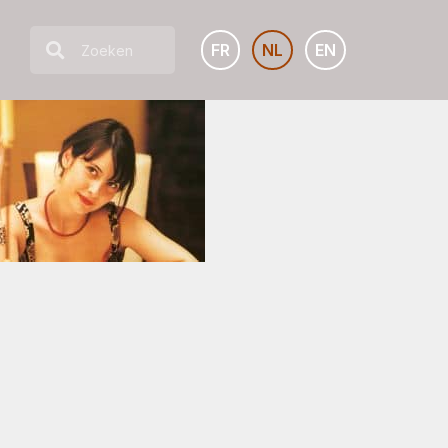
FR
NL
EN