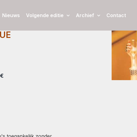
Nieuws
Volgende editie
Archief
Contact
QUE
 €
's toegankelijk zonder