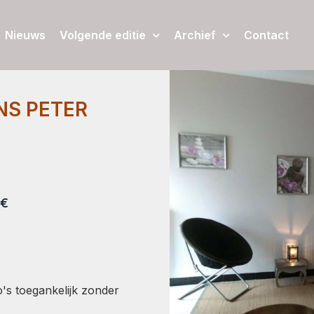
Nieuws
Volgende editie
Archief
Contact
S PETER
 €
's toegankelijk zonder