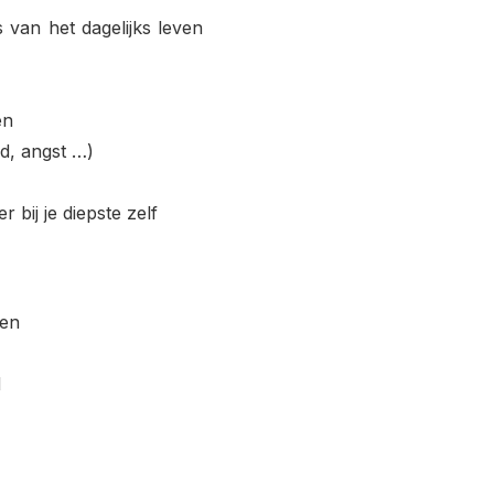
van het dagelijks leven
en
d, angst …)
r bij je diepste zelf
den
d