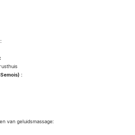
:
:
rusthuis
-Semois)
:
n van geluidsmassage: