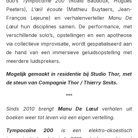
duo’s
Tympocaïne 200
(Roald Baudoux, Hugues
Peeters),
L’œil écoute
(Mathieu Buytaers, Jean-
François Lejeune) en verhalenverteller
Manu De
Lœul
hun disciplines samen. De performance, met
verschillende solo’s, opstellingen en een apotheose
via collectieve improvisatie, wordt gespatialiseerd aan
de hand van een immersieve geluidsopstelling met
meerdere luidsprekers.
Mogelijk gemaakt in residentie bij Studio Thor, met
de steun van Compagnie Thor / Thierry Smits.
°°°
Sinds 2010 brengt
Manu De Lœul
verhalen uit
boeken weer tot leven via een eigen vertelling.
Tympocaïne 200
is een elektro-akoestisch