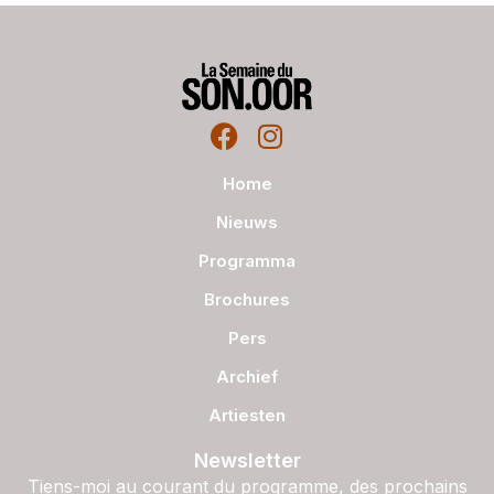
Home
Nieuws
Programma
Brochures
Pers
Archief
Artiesten
Newsletter
Tiens-moi au courant du programme, des prochains