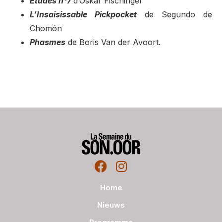
Études n°7
d’Oskar Fischinger
L’Insaisissable Pickpocket
de Segundo de
Chomón
Phasmes
de Boris Van der Avoort.
Home
Nieuws