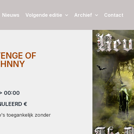
Nieuws
Volgende editie
Archief
Contact
VENGE OF
OHNNY
> 00:00
ULEERD €
's toegankelijk zonder