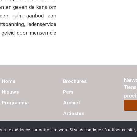
ren en geven de kans om
t een ruim aanbod aan
ntspanning, ledenservice
 geleid door mensen die
News
Home
Brochures
Tiens
Nieuws
Pers
proch
Programma
Archief
Artiesten
eure expérience sur notre site web. Si vous continuez à utiliser ce sit
ht – La Semaine du Son, 2023. Halolalune Production ASBL – Site web par
Mi