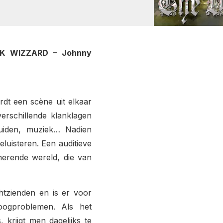
K WIZZARD – Johnny
rdt een scène uit elkaar
erschillende klanklagen
luiden, muziek… Nadien
eluisteren. Een auditieve
nerende wereld, die van
htzienden en is er voor
oogproblemen. Als het
 krijgt men dagelijks te