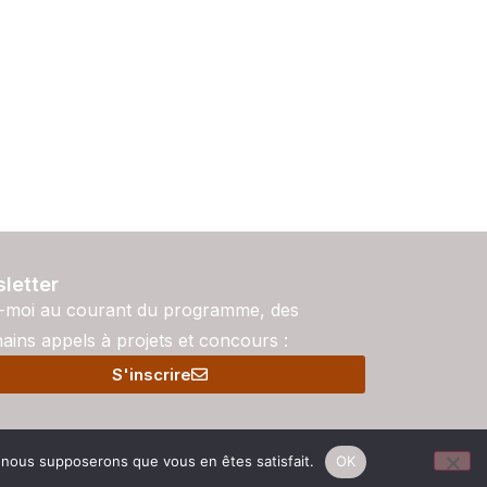
letter
-moi au courant du programme, des
ains appels à projets et concours :
S'inscrire
e, nous supposerons que vous en êtes satisfait.
OK
ko Digital