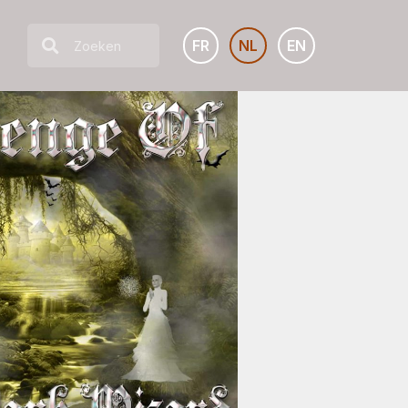
FR
NL
EN