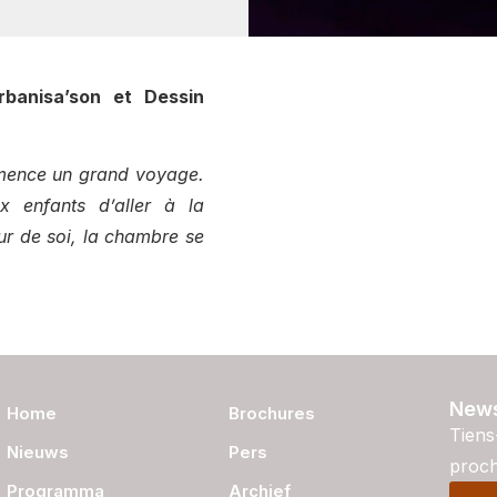
rbanisa’son et Dessin
mence un grand voyage.
x enfants d’aller à la
r de soi, la chambre se
News
Home
Brochures
Tiens
Nieuws
Pers
proch
Programma
Archief