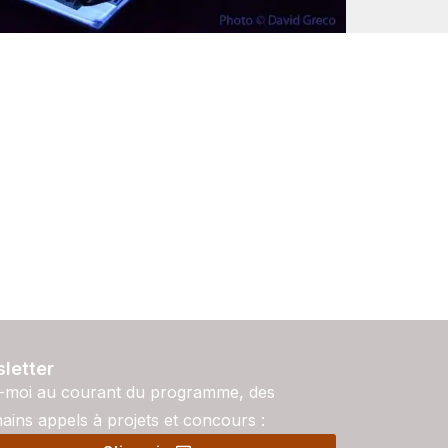
letter
-moi au courant du programme, des
ains appels à projets et concours :