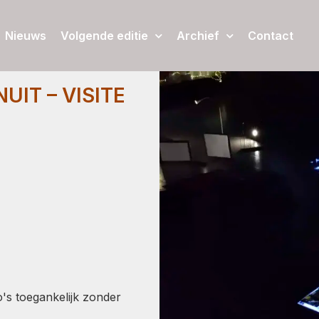
Nieuws
Volgende editie
Archief
Contact
UIT – VISITE
's toegankelijk zonder