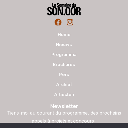
Home
Nieuws
Programma
Brochures
Pers
Archief
Artiesten
Newsletter
Tiens-moi au courant du programme, des prochains
appels à projets et concours :