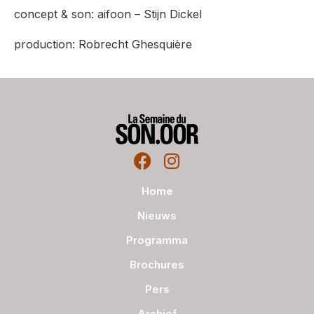
concept & son: aifoon – Stijn Dickel
production: Robrecht Ghesquière
Home
Nieuws
Programma
Brochures
Pers
Archief