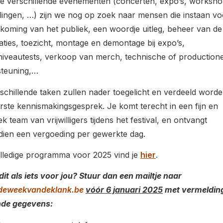
e verschillende evenementen (concerten, expo’s, worksho
ingen, …) zijn we nog op zoek naar mensen die instaan vo
koming van het publiek, een woordje uitleg, beheer van de
aties, toezicht, montage en demontage bij expo’s,
rniveautests, verkoop van merch, technische of production
steuning,…
schillende taken zullen nader toegelicht en verdeeld worden
rste kennismakingsgesprek. Je komt terecht in een fijn en
k team van vrijwilligers tijdens het festival, en ontvangt
ien een vergoeding per gewerkte dag.
lledige programma voor 2025 vind je
hier
.
 dit als iets voor jou? Stuur dan een mailtje naar
deweekvandeklank.be
vóór 6 januari 2025
met vermeldin
nde gegevens: