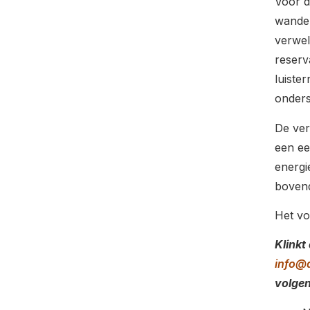
Voor d
wandel
verwel
reserv
luiste
onder
De ver
een ee
energie
bovend
Het vo
Klinkt
info@
volge