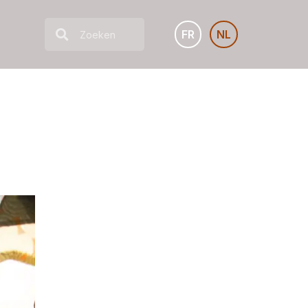
FR
NL