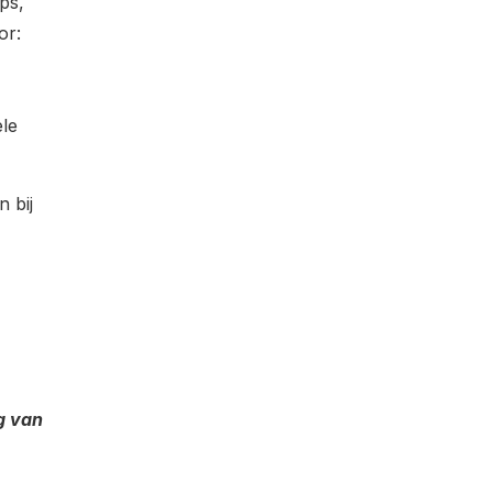
ps,
or:
ele
 bij
g van