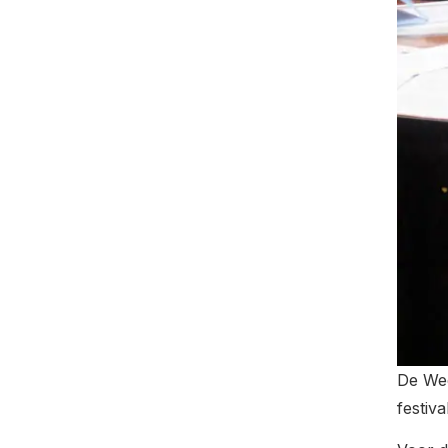
De Wee
festiv