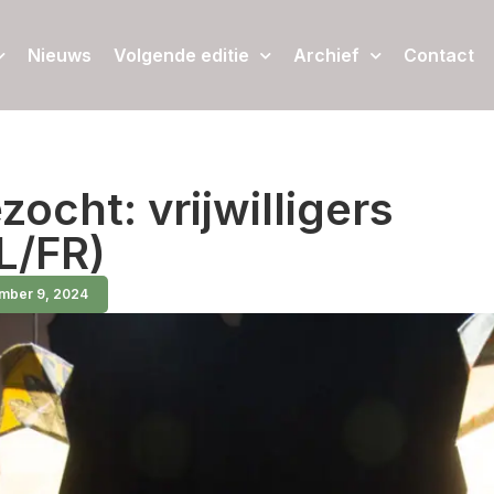
Nieuws
Volgende editie
Archief
Contact
zocht: vrijwilligers
L/FR)
mber 9, 2024