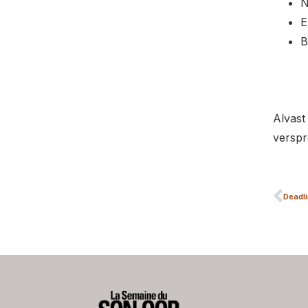
N
E
B
Alvast
verspr