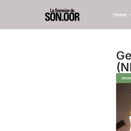
Home
Ge
(N
dece