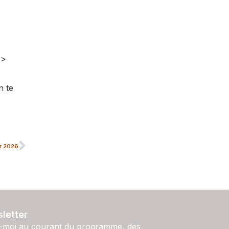
 >
n te
r 2026
letter
-moi au courant du programme, des