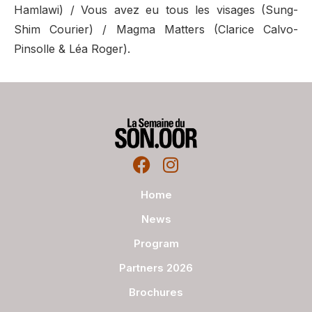
Hamlawi) / Vous avez eu tous les visages (Sung-
Shim Courier) / Magma Matters (Clarice Calvo-
Pinsolle & Léa Roger).
Home
News
Program
Partners 2026
Brochures