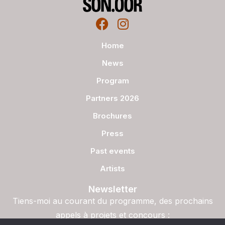
Home
News
Program
Partners 2026
Brochures
Press
Past events
Artists
Newsletter
Tiens-moi au courant du programme, des prochains
appels à projets et concours :