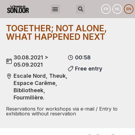
FR
NL
EN
TOGETHER; NOT ALONE,
WHAT HAPPENED NEXT
30.08.2021 >
00:58
05.09.2021
Free entry
Escale Nord, Theuk,
Espace Carême,
Bibliotheek,
Fourmilière.
Reservations for workshops via e-mail / Entry to
exhibitions without reservation