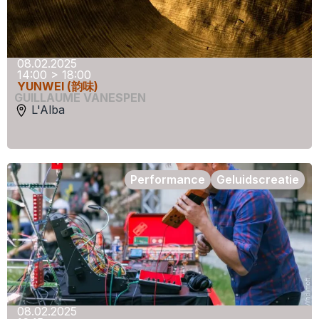
08.02.2025
14:00 > 18:00
YUNWEI (韵味)
GUILLAUME VANESPEN
L'Alba
Performance
Geluidscreatie
08.02.2025