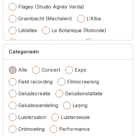
Flagey (Studio Agnès Varda)
Grambacht (Mechelen)
L'Alba
LaVallée
Le Botanique (Rotonde)
Le Botanique (Witloof Bar)
Le Brass
Categorieën
Maison Poème
MIM (Concertzaal)
MIM (Foyer Mahillon)
Alle
Concert
Expo
Muziekinstrumentenmuseum (Foyer
Field recording
Filmscreening
Mahillon)
Geluidscreatie
Geluidsinstallatie
Namur
Geluidswandeling
Lezing
Onze-Lieve-Vrouw van Goede Bijstandkerk
Luistersalon
Luistersessie
Q-O2
Studio Thor
Ontmoeting
Performance