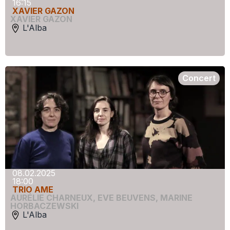
16:15
XAVIER GAZON
XAVIER GAZON
L'Alba
Concert
08.02.2025
18:00
TRIO AME
AURÉLIE CHARNEUX
,
EVE BEUVENS
,
MARINE
HORBACZEWSKI
L'Alba