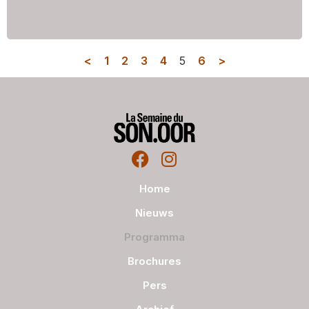
<
1
2
3
4
5
6
>
Home
Nieuws
Programma
Brochures
Pers