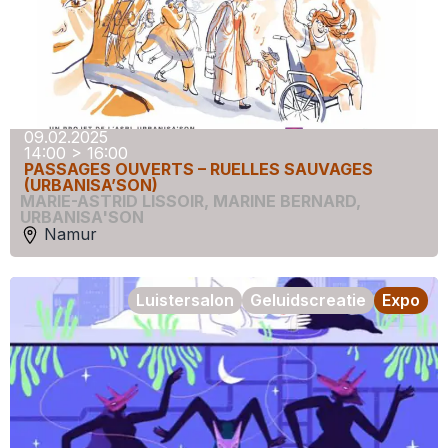
09.02.2025
14:00 > 16:00
PASSAGES OUVERTS – RUELLES SAUVAGES
(URBANISA’SON)
MARIE-ASTRID LISSOIR
,
MARINE BERNARD
,
URBANISA'SON
Namur
Luistersalon
Geluidscreatie
Expo