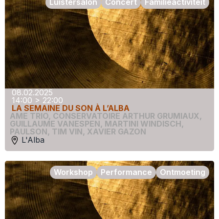
Luistersalon
Concert
Familieactiviteit
08.02.2025
14:00 > 22:00
LA SEMAINE DU SON À L’ALBA
AME TRIO
,
CONSERVATOIRE ARTHUR GRUMIAUX
,
GUILLAUME VANESPEN
,
MARTINI WINDISCH
,
PAULSON
,
TIM VIN
,
XAVIER GAZON
L'Alba
Workshop
Performance
Ontmoeting