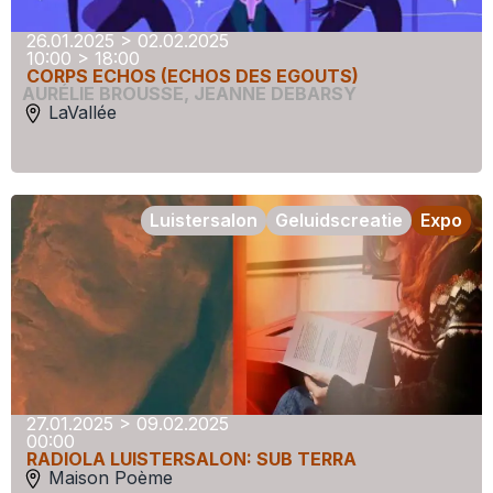
26.01.2025 > 02.02.2025
10:00 > 18:00
CORPS ECHOS (ECHOS DES EGOUTS)
AURÉLIE BROUSSE
,
JEANNE DEBARSY
LaVallée
Luistersalon
Geluidscreatie
Expo
27.01.2025 > 09.02.2025
00:00
RADIOLA LUISTERSALON: SUB TERRA
Maison Poème