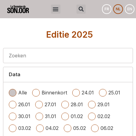
FR
NL
EN
Editie 2025
Data
Alle
Binnenkort
24.01
25.01
26.01
27.01
28.01
29.01
30.01
31.01
01.02
02.02
03.02
04.02
05.02
06.02