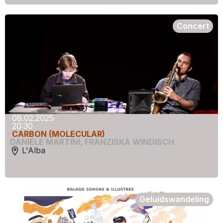
Concert
08.02.2025
20:30
CARBON (MOLECULAR)
DANIELE MARTINI
,
FRANZISKA WINDISCH
L'Alba
Geluidswandeling