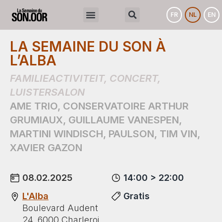
FR
NL
EN
LA SEMAINE DU SON À
L’ALBA
FAMILIEACTIVITEIT
,
CONCERT
,
LUISTERSALON
AME TRIO
,
CONSERVATOIRE ARTHUR
GRUMIAUX
,
GUILLAUME VANESPEN
,
MARTINI WINDISCH
,
PAULSON
,
TIM VIN
,
XAVIER GAZON
08.02.2025
14:00 > 22:00
L'Alba
Gratis
Boulevard Audent
24, 6000 Charleroi