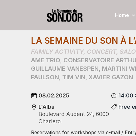
Home
LA SEMAINE DU SON À L
FAMILY ACTIVITY
,
CONCERT
,
SALO
AME TRIO
,
CONSERVATOIRE ARTH
GUILLAUME VANESPEN
,
MARTINI W
PAULSON
,
TIM VIN
,
XAVIER GAZON
08.02.2025
14:00 
L'Alba
Free e
Boulevard Audent 24, 6000
Charleroi
Reservations for workshops via e-mail / Entry