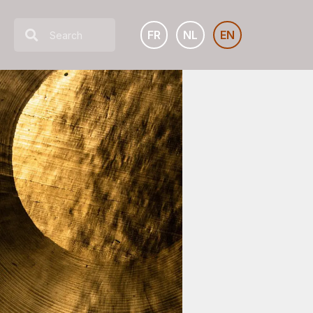
FR
NL
EN