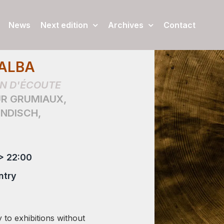
News
Next edition
Archives
Contact
’ALBA
N D'ÉCOUTE
UR GRUMIAUX
,
INDISCH
,
> 22:00
ntry
 to exhibitions without