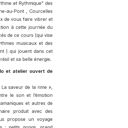
ythme et Rythmique” des
ne-au-Pont , Courcelles
x de vous faire vibrer et
tion à cette journée du
cés de ce cours (qui vise
rythmes musicaux et des
t ) qui jouent dans cet
ésil et sa belle énergie.
o et atelier ouvert de
 La saveur de la rime »,
tre le son et l’émotion
hamaniques et autres de
inaire produit avec des
ous propose un voyage
s : petits gongs, grand