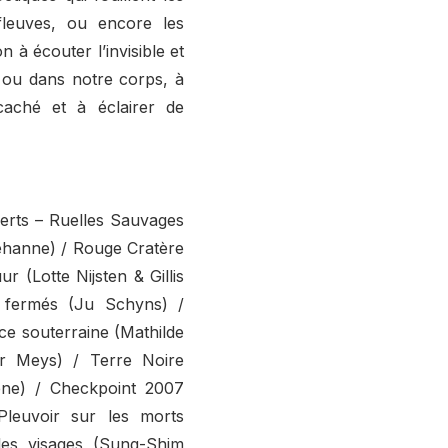
fleuves, ou encore les
à écouter l’invisible et
 ou dans notre corps, à
 caché et à éclairer de
erts – Ruelles Sauvages
Jehanne) / Rouge Cratère
 (Lotte Nijsten & Gillis
 fermés (Ju Schyns) /
ce souterraine (Mathilde
er Meys) / Terre Noire
ene) / Checkpoint 2007
Pleuvoir sur les morts
es visages (Sung-Shim