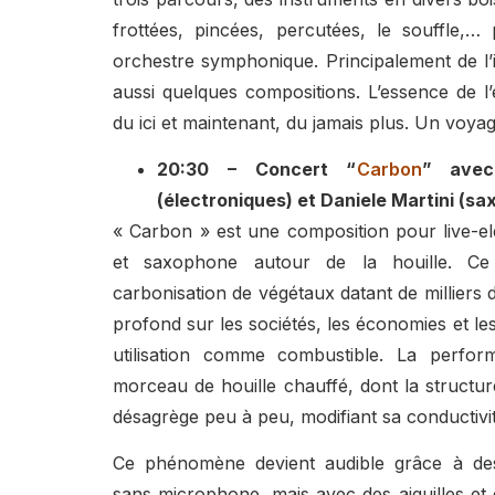
frottées, pincées, percutées, le souffle,… 
orchestre symphonique. Principalement de l’i
aussi quelques compositions. L’essence de l’éc
du ici et maintenant, du jamais plus. Un voya
20:30 – Concert “
Carbon
” avec
(électroniques) et Daniele Martini (s
« Carbon » est une composition pour live-elec
et saxophone autour de la houille. Ce
carbonisation de végétaux datant de milliers 
profond sur les sociétés, les économies et le
utilisation comme combustible. La perfo
morceau de houille chauffé, dont la structur
désagrège peu à peu, modifiant sa conductivit
Ce phénomène devient audible grâce à des 
sans microphone, mais avec des aiguilles et 