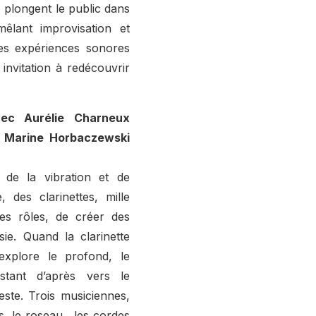
, plongent le public dans
êlant improvisation et
des expériences sonores
invitation à redécouvrir
c Aurélie Charneux
et Marine Horbaczewski
de la vibration et de
 des clarinettes, mille
les rôles, de créer des
ie. Quand la clarinette
explore le profond, le
stant d’après vers le
este. Trois musiciennes,
s, le roseau , les cordes