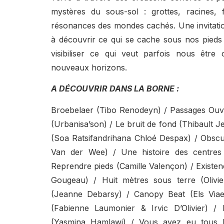
mystères du sous-sol : grottes, racines, 
résonances des mondes cachés. Une invitation 
à découvrir ce qui se cache sous nos pieds
visibiliser ce qui veut parfois nous être
nouveaux horizons.
A DÉCOUVRIR DANS LA BORNE :
Broebelaer (Tibo Renodeyn) / Passages Ouv
(Urbanisa’son) / Le bruit de fond (Thibault 
(Soa Ratsifandrihana Chloé Despax) / Obscuur
Van der Wee) / Une histoire des centres
Reprendre pieds (Camille Valençon) / Existen
Gougeau) / Huit mètres sous terre (Olivi
(Jeanne Debarsy) / Canopy Beat (Els Via
(Fabienne Laumonier & Irvic D’Olivier) / 
(Yasmina Hamlawi) / Vous avez eu tous l