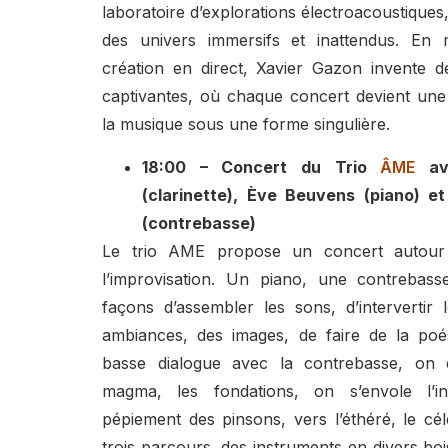
laboratoire d’explorations électroacoustiques
des univers immersifs et inattendus. En m
création en direct, Xavier Gazon invente 
captivantes, où chaque concert devient une 
la musique sous une forme singulière.
18:00 – Concert du Trio
ÂME
ave
(clarinette), Ève Beuvens (piano) 
(contrebasse)
Le trio AME propose un concert autour 
l’improvisation. Un piano, une contrebasse,
façons d’assembler les sons, d’intervertir 
ambiances, des images, de faire de la poés
basse dialogue avec la contrebasse, on 
magma, les fondations, on s’envole l’in
pépiement des pinsons, vers l’éthéré, le cél
trois parcours, des instruments en divers boi