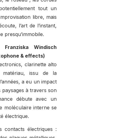
potentiellement tout un
mprovisation libre, mais
oute, l’art de l’instant,
ge presqu’immobile.
 Franziska Windisch
axophone & effects)
tronics, clarinette alto
 matériau, issu de la
d’années, a eu un impact
s paysages à travers son
rmance débute avec un
e moléculaire interne se
é électrique.
contacts électriques :
des plaques métalliques,