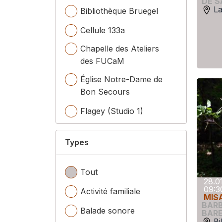
DE S
La
Bibliothèque Bruegel
Cellule 133a
Chapelle des Ateliers
des FUCaM
Église Notre-Dame de
Bon Secours
Flagey (Studio 1)
Flagey (Studio 2)
Types
Flagey (Studio Agnès
Varda)
Tout
Grambacht (Malines)
28.0
09:3
Activité familiale
MISA
L'Alba
LaVallée
BAR
Balade sonore
BAR
Le Botanique (Rotonde)
Bi