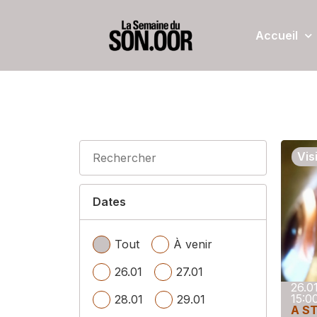
Accueil
Vis
Dates
Tout
À venir
26.01
27.01
26.0
15:0
28.01
29.01
A S