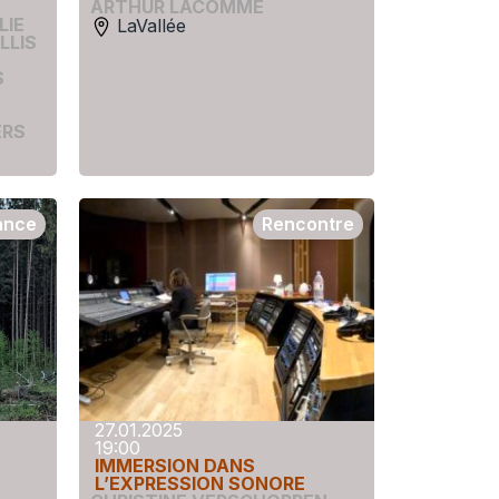
ARTHUR LACOMME
LIE
LaVallée
ILLIS
S
ERS
ance
Rencontre
27.01.2025
19:00
IMMERSION DANS
L’EXPRESSION SONORE