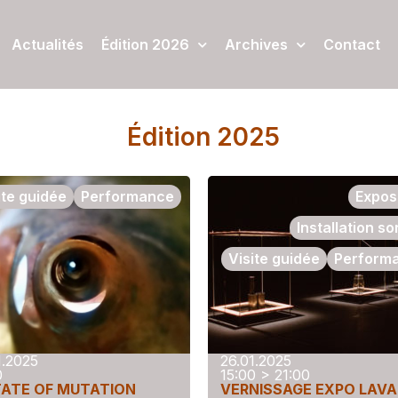
Actualités
Édition 2026
Archives
Contact
Édition 2025
ite guidée
Performance
Expos
Installation s
Visite guidée
Perform
1.2025
26.01.2025
0
15:00 > 21:00
TATE OF MUTATION
VERNISSAGE EXPO LAVAL