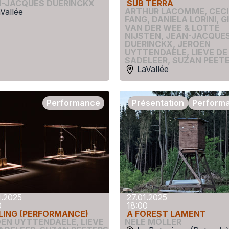
N-JACQUES DUERINCKX
SUB TERRA
ARTHUR LACOMME
,
CECI
Vallée
FANG
,
DANIELA LORINI
,
G
VAN DER WEE & LOTTE
NIJSTEN
,
JEAN-JACQUE
DUERINCKX
,
JEROEN
UYTTENDAELE
,
LIEVE DE
SADELEER
,
SUZAN PEET
LaVallée
Performance
Présentation
Perform
1.2025
27.01.2025
0
18:00
LING (PERFORMANCE)
A FOREST LAMENT
OEN UYTTENDAELE
,
LIEVE
NELE MÖLLER