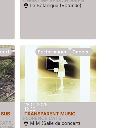
CHRISTINE VERSCHORREN
Le Botanique (Rotonde)
cert
Performance
Concert
28.01.2025
12:30
 SUB
TRANSPARENT MUSIC
FLORENCE CATS
CATS
,
MIM (Salle de concert)
HANNE