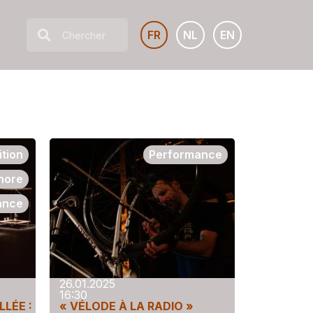
FR
NL
EN
ition
Performance
onore
ance
26.01.2025
16:30
LÉE :
« VÉLODE À LA RADIO »