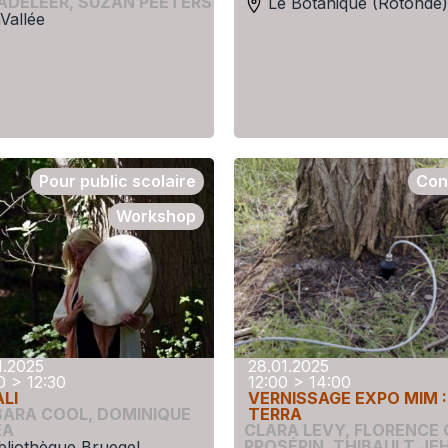
ADELEER
,
SUZAN PEETERS
Le Botanique (Rotonde)
Vallée
Pour public scolaire
Con
Workshop
1.2025
28.01.2025
0 > 12:30
12:00 > 14:00
LI
VERNISSAGE EXPO MIM :
BARA COOL
,
DOMINIQUE
TERRA
EA
CLARA LEVY
,
FLORENCE 
PROSÉPIN
,
THIBAULT JE
bliothèque Bruegel