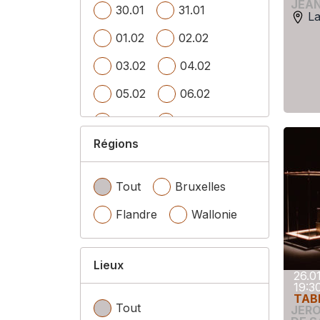
JEA
30.01
31.01
La
01.02
02.02
03.02
04.02
05.02
06.02
07.02
08.02
Régions
09.02
Tout
Bruxelles
Flandre
Wallonie
Lieux
26.0
19:3
TAB
Tout
JER