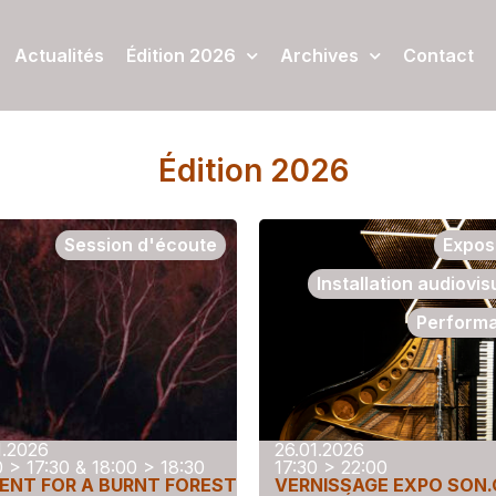
Actualités
Édition 2026
Archives
Contact
Édition 2026
Session d'écoute
Expos
Installation audiovis
Perform
1.2026
26.01.2026
0 > 17:30 & 18:00 > 18:30
17:30 > 22:00
ENT FOR A BURNT FOREST
VERNISSAGE EXPO SON.