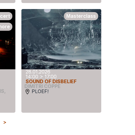
cert
Masterclass
onore
28.01.2026
14:00 > 17:00
SOUND OF DISBELIEF
DIMITRI COPPE
MS
,
PLOEF!
>