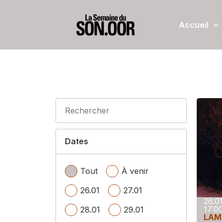
Accueil
Dates
Tout
À venir
26.01
27.01
26.0
17:0
28.01
29.01
LAM