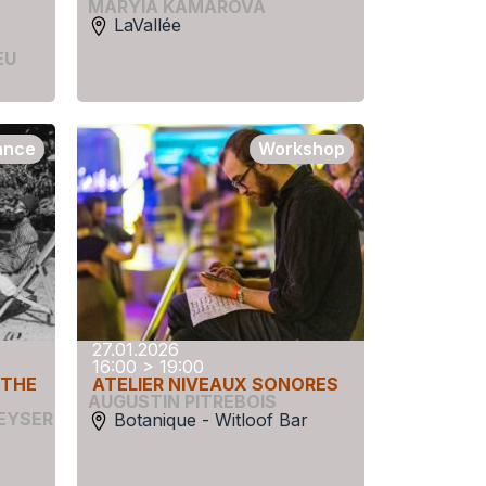
MARYIA KAMAROVA
LaVallée
EU
ance
Workshop
27.01.2026
16:00 > 19:00
 THE
​​ATELIER NIVEAUX SONORES
AUGUSTIN PITREBOIS
EYSER
Botanique - Witloof Bar