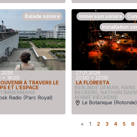
Balade sonore
Immersion sonore
Con
Installation s
1.2026
27.01.2026
0 > 18:00
20:00 > 22:00
SOUVENIR À TRAVERS LE
LA FLORESTA
PS ET L’ESPACE
BERLINDE DEMAN
,
HANS
 TIMMERMANS
BECKERS
,
NATHAN DAE
ROBBE KIECKENS
osk Radio (Parc Royal)
Le Botanique (Rotonde)
<
1
2
3
4
5
6