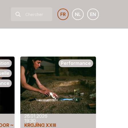
FR
NL
EN
ition
Performance
uelle
ance
26.01.2026
19:30
OOR ~
KRⱭJÏNⱭ XXIII