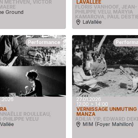
N METHVEN
,
VICTOR
LAVALLÉE
MAERE
FLORIS VANHOOF
,
JEAN-
PHILIPPE VELU
,
MARYIA
he Ground
KAMAROVA
,
PAUL DESTI
LaVallée
Performance
Perform
1.2026
27.01.2026
5
12:00 > 14:00
RA
VERNISSAGE UNMUTING
NNAËLLE ROULLEAU
,
MANZA
-PHILIPPE VELU
ADILIA YIP
,
EDWARD DEK
Vallée
MIM (Foyer Mahillon)