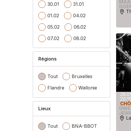
MAA
30.01
31.01
GOE
T
01.02
04.02
05.02
06.02
07.02
08.02
Régions
Tout
Bruxelles
Flandre
Wallonie
26.0
20:1
CHÔ
GWE
Lieux
JEAN
La
Tout
BNA-BBOT