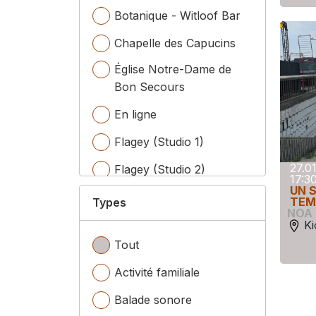
Botanique - Witloof Bar
Chapelle des Capucins
Église Notre-Dame de
Bon Secours
En ligne
Flagey (Studio 1)
27.0
Flagey (Studio 2)
17:3
UN 
Flagey (Studio 3)
TEM
Types
NOA
Flagey (Studio Agnès
Ki
Varda)
Tout
GC De Platoo
Activité familiale
Het Bos
Balade sonore