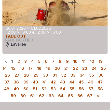
26.01.2026 > 01.02.2026
12:00 > 19:00 & 12:00 > 16:00
FADE OUT
PAUL DESTIEU
LaVallée
<
1
2
3
4
5
6
7
8
9
10
11
12
13
14
15
16
17
18
19
20
21
22
23
24
25
26
27
28
29
30
31
32
33
34
35
36
37
38
39
40
41
42
43
44
45
46
47
48
49
50
51
52
53
54
55
56
57
58
59
60
61
62
63
64
65
66
67
>