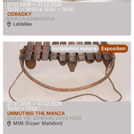
27.01.2026 > 01.02.2026
12:00 > 19:00 & 12:00 > 16:00
ODRADKY
MARYIA KAMAROVA
LaVallée
Installation sonore
Exposition
27.01.2026 > 01.02.2026
10:00 > 17:00
UNMUTING THE MANZA
ADILIA YIP
,
EDWARD DEKEYSER
MIM (Foyer Mahillon)