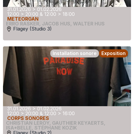
31.01.2026 > 01.02.2026
12:00 > 20:00 & 12:00 > 18:00
METEORGAN
ERRO RASKER
,
JACOB HUS
,
WALTER HUS
Flagey (Studio 3)
Installation sonore
Exposition
31.01.2026 > 01.02.2026
12:00 > 20:00 & 12:00 > 16:00
CORPS SONORES
CHRISTIAN LEROY
,
GAUTHIER KEYAERTS
,
ISA*BELLE
,
STÉPHANE KOZIK
Flagey (Studio 2)