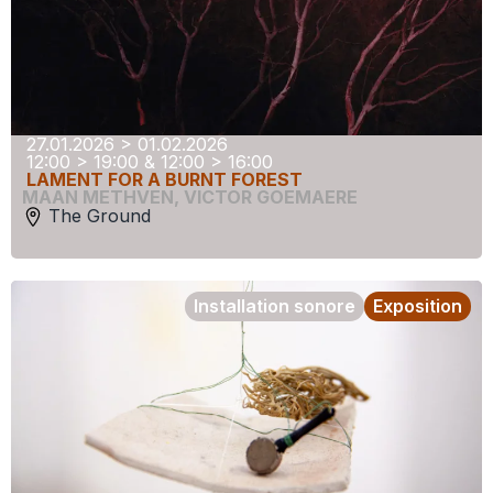
27.01.2026 > 01.02.2026
12:00 > 19:00 & 12:00 > 16:00
LAMENT FOR A BURNT FOREST
MAAN METHVEN
,
VICTOR GOEMAERE
The Ground
Installation sonore
Exposition