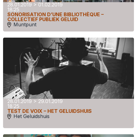
28.01.2019 > 01.02.2019
18:25
SONORISATION D’UNE BIBLIOTHÈQUE –
COLLECTIEF PUBLIEK GELUID
Muntpunt
28.01.2019 > 29.01.2019
18:25
TEST DE VOIX – HET GELUIDSHUIS
Het Geluidshuis