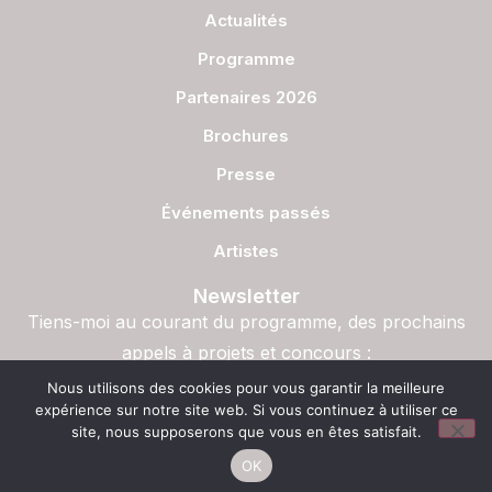
Actualités
Programme
Partenaires 2026
Brochures
Presse
Événements passés
Artistes
Newsletter
Tiens-moi au courant du programme, des prochains
appels à projets et concours :
S'inscrire
Nous utilisons des cookies pour vous garantir la meilleure
expérience sur notre site web. Si vous continuez à utiliser ce
site, nous supposerons que vous en êtes satisfait.
OK
© Copyright – La Semaine du Son, 2023. Halolalune Production ASBL – Site
web par
Miko Digital