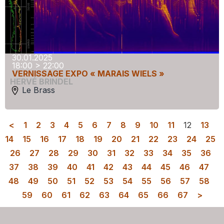
30.01.2025
18:00 > 22:00
VERNISSAGE EXPO « MARAIS WIELS »
HERVÉ BRINDEL
Le Brass
<
1
2
3
4
5
6
7
8
9
10
11
12
13
14
15
16
17
18
19
20
21
22
23
24
25
26
27
28
29
30
31
32
33
34
35
36
37
38
39
40
41
42
43
44
45
46
47
48
49
50
51
52
53
54
55
56
57
58
59
60
61
62
63
64
65
66
67
>