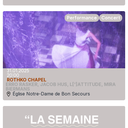
Performance
Concert
31.01.2025
20:00
ROTHKO CHAPEL
ERRO RASKER
,
JACOB HUS
,
L[']ATTITUDE
,
MIRA
BIERMANS
Église Notre-Dame de Bon Secours