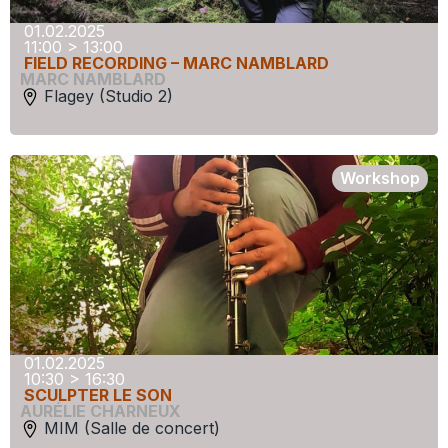
01.02.2025
11:00 > 13:00
FIELD RECORDING – MARC NAMBLARD
MARC NAMBLARD
Flagey (Studio 2)
Workshop
01.02.2025
10:30 > 16:30
SCULPTER LE SON
AURÉLIE CHARNEUX
MIM (Salle de concert)