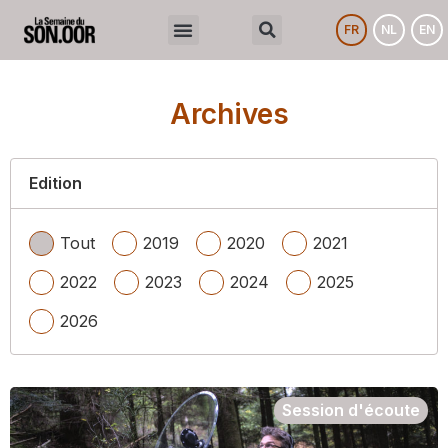
FR
NL
EN
Archives
Edition
Tout
2019
2020
2021
2022
2023
2024
2025
2026
Session d'écoute