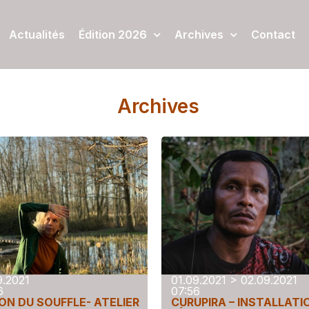
Actualités
Édition 2026
Archives
Contact
Archives
9.2021
01.09.2021 > 02.09.2021
6
07:56
ON DU SOUFFLE- ATELIER
CURUPIRA – INSTALLATI