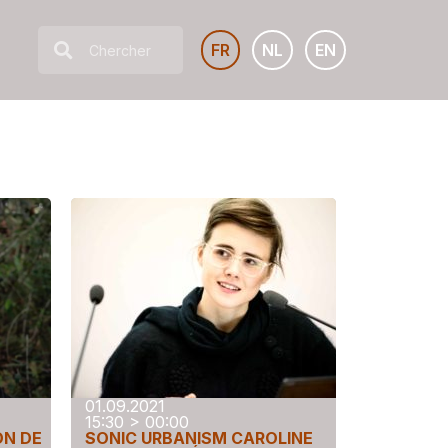
FR
NL
EN
01.09.2021
15:30 > 00:00
ON DE
SONIC URBANISM CAROLINE