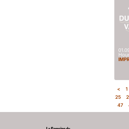
01.0
Hour
IMP
<
1
25
47