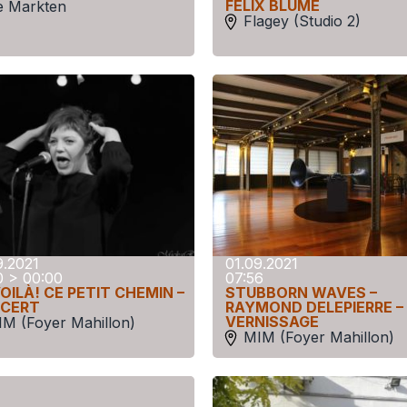
FÉLIX BLUME
e Markten
Flagey (Studio 2)
9.2021
01.09.2021
0 > 00:00
07:56
OILÀ! CE PETIT CHEMIN –
STUBBORN WAVES –
CERT
RAYMOND DELEPIERRE –
VERNISSAGE
M (Foyer Mahillon)
MIM (Foyer Mahillon)