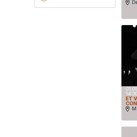
D
01.0
14:3
ET V
CON
MI