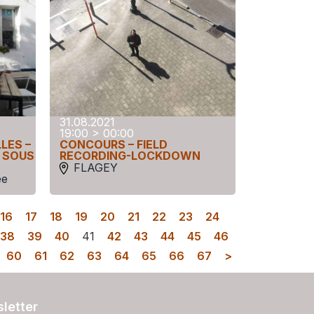
31.08.2021
19:00 > 00:00
LES –
CONCOURS – FIELD
 SOUS
RECORDING-LOCKDOWN
FLAGEY
ée
16
17
18
19
20
21
22
23
24
38
39
40
41
42
43
44
45
46
60
61
62
63
64
65
66
67
>
letter