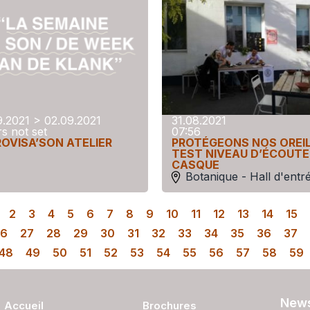
9.2021 > 02.09.2021
31.08.2021
s not set
07:56
ROVISA’SON ATELIER
PROTÉGEONS NOS OREIL
TEST NIVEAU D’ÉCOUTE
CASQUE
Botanique - Hall d'entr
2
3
4
5
6
7
8
9
10
11
12
13
14
15
26
27
28
29
30
31
32
33
34
35
36
37
48
49
50
51
52
53
54
55
56
57
58
59
News
Accueil
Brochures