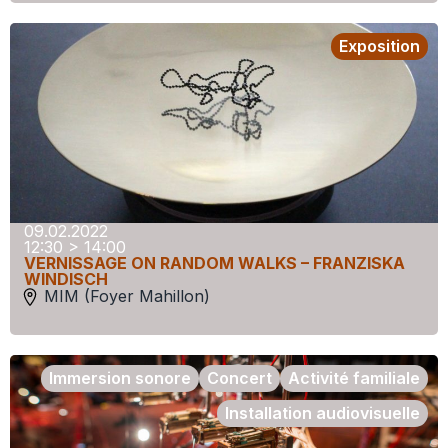
Exposition
09.02.2022
12:30 > 14:00
VERNISSAGE ON RANDOM WALKS – FRANZISKA
WINDISCH
MIM (Foyer Mahillon)
Immersion sonore
Concert
Activité familiale
Installation audiovisuelle