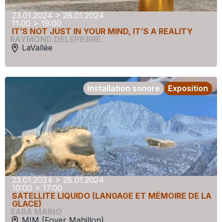
23.01.2024 > 28.01.2024
11:00 > 19:00
IT’S NOT JUST IN YOUR MIND, IT’S A REALITY
RAYMOND DELEPIERRE
LaVallée
Installation sonore
Exposition
23.01.2024 > 28.01.2024
10:00 > 17:00
SATELLITE LIQUIDO (LANGAGE ET MÉMOIRE DE LA
GLACE)
SARA MAINO
MIM (Foyer Mahillon)