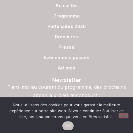
Actualités
Programme
Partenaires 2026
Brochures
Presse
Événements passés
Artistes
Newsletter
Tiens-moi au courant du programme, des prochains
appels à projets et concours :
S'inscrire
Nous utilisons des cookies pour vous garantir la meilleure
expérience sur notre site web. Si vous continuez à utiliser ce
site, nous supposerons que vous en êtes satisfait.
OK
© Copyright – La Semaine du Son, 2023. Halolalune Production ASBL – Site
web par
Miko Digital