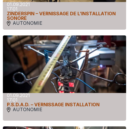
01.09.2021
17:01
ZINDERSPIN – VERNISSAGE DE L’INSTALLATION
SONORE
AUTONOMIE
01.09.2021
17:01
P.S.D.A.D. – VERNISSAGE INSTALLATION
AUTONOMIE