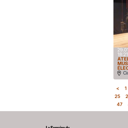
29.0
18:21
ATEL
MUS
ÉLE
C
<
1
25
47