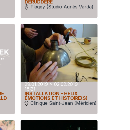
DERUDDERE
Flagey (Studio Agnès Varda)
29.01.2019 > 02.02.2019
18:21
RE
INSTALLATION – HELIX
ALD
ÉMOTIONS ET HISTOIRE(S)
Clinique Saint-Jean (Méridien)