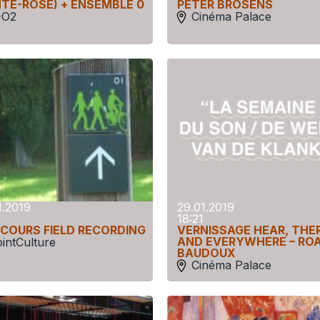
NTE-ROSE) + ENSEMBLE 0
PETER BROSENS
-O2
Cinéma Palace
1.2019
29.01.2019
18:21
COURS FIELD RECORDING
VERNISSAGE HEAR, THE
AND EVERYWHERE – RO
intCulture
BAUDOUX
Cinéma Palace