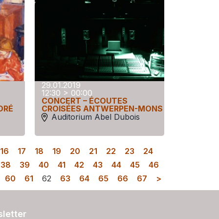
29.01.2019
12:30 > 00:00
CONCERT – ÉCOUTES
DRÉ
CROISÉES ANTWERPEN-MONS
Auditorium Abel Dubois
16
17
18
19
20
21
22
23
24
38
39
40
41
42
43
44
45
46
60
61
62
63
64
65
66
67
>
letter