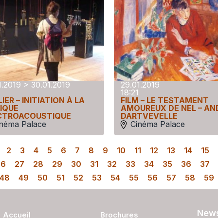
1.2019 > 30.01.2019
29.01.2019
18:21
IER – INITIATION À LA
FILM – LE TESTAMENT
IQUE
AMOUREUX DE NEL – AN
CTROACOUSTIQUE
DARTVEVELLE
inéma Palace
Cinéma Palace
2
3
4
5
6
7
8
9
10
11
12
13
14
15
26
27
28
29
30
31
32
33
34
35
36
37
48
49
50
51
52
53
54
55
56
57
58
59
News
Accueil
Brochures