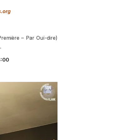
.org
Première – Par Ouï-dire)
.
8:00