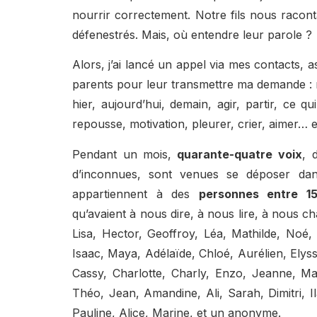
nourrir correctement. Notre fils nous raconta
défenestrés. Mais, où entendre leur parole ?
Alors, j’ai lancé un appel via mes contacts, a
parents pour leur transmettre ma demande : ré
hier, aujourd’hui, demain, agir, partir, ce 
repousse, motivation, pleurer, crier, aimer… 
Pendant un mois,
quarante-quatre voix
, 
d’inconnues, sont venues se déposer dan
appartiennent à des
personnes entre 1
qu’avaient à nous dire, à nous lire, à nous c
Lisa, Hector, Geoffroy, Léa, Mathilde, Noé,
Isaac, Maya, Adélaïde, Chloé, Aurélien, Elyss
Cassy, Charlotte, Charly, Enzo, Jeanne, M
Théo, Jean, Amandine, Ali, Sarah, Dimitri, I
Pauline, Alice, Marine, et un anonyme.