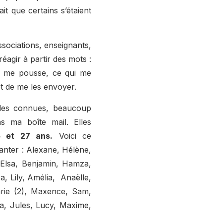
it que certains s’étaient
ssociations, enseignants,
agir à partir des mots :
qui me pousse, ce qui me
et de me les envoyer.
des connues, beaucoup
s ma boîte mail. Elles
5 et 27 ans.
Voici ce
hanter : Alexane, Hélène,
 Elsa, Benjamin, Hamza,
a, Lily, Amélia, Anaëlle,
arie (2), Maxence, Sam,
la, Jules, Lucy, Maxime,