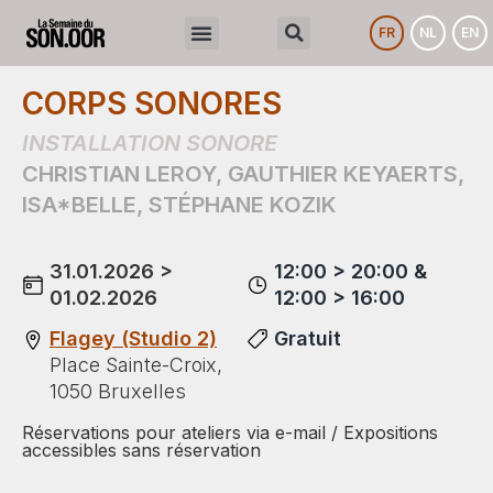
FR
NL
EN
CORPS SONORES
INSTALLATION SONORE
CHRISTIAN LEROY
,
GAUTHIER KEYAERTS
,
ISA*BELLE
,
STÉPHANE KOZIK
31.01.2026 >
12:00 > 20:00 &
01.02.2026
12:00 > 16:00
Flagey (Studio 2)
Gratuit
Place Sainte-Croix,
1050 Bruxelles
Réservations pour ateliers via e-mail / Expositions
accessibles sans réservation