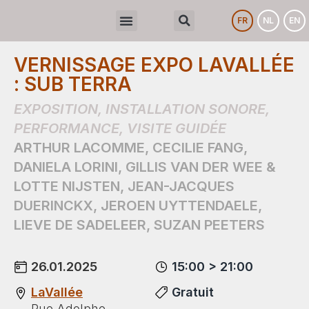
FR
NL
EN
VERNISSAGE EXPO LAVALLÉE
: SUB TERRA
EXPOSITION
,
INSTALLATION SONORE
,
PERFORMANCE
,
VISITE GUIDÉE
ARTHUR LACOMME
,
CECILIE FANG
,
DANIELA LORINI
,
GILLIS VAN DER WEE &
LOTTE NIJSTEN
,
JEAN-JACQUES
DUERINCKX
,
JEROEN UYTTENDAELE
,
LIEVE DE SADELEER
,
SUZAN PEETERS
26.01.2025
15:00 > 21:00
LaVallée
Gratuit
Rue Adolphe