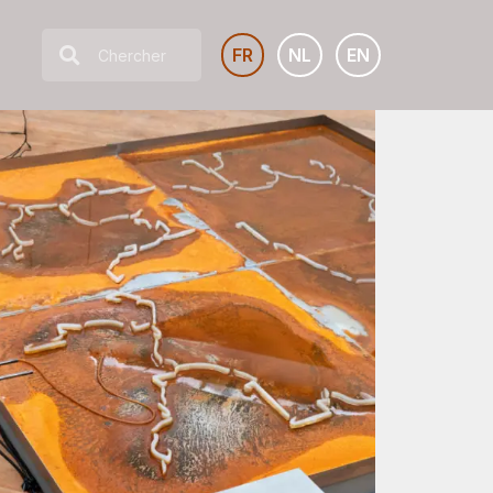
FR
NL
EN