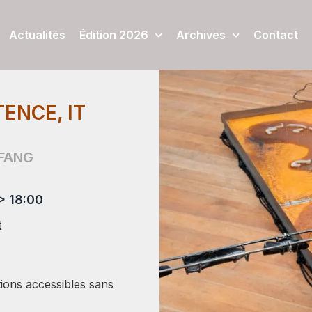
Actualités
Édition 2026
Archives
Contact
ENCE, IT
 FANG
> 18:00
t
tions accessibles sans