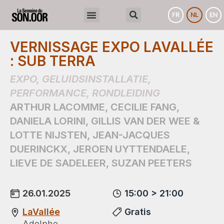
FR
NL
EN
VERNISSAGE EXPO LAVALLÉE
: SUB TERRA
EXPO
,
GELUIDSINSTALLATIE
,
PERFORMANCE
,
RONDLEIDING
ARTHUR LACOMME
,
CECILIE FANG
,
DANIELA LORINI
,
GILLIS VAN DER WEE &
LOTTE NIJSTEN
,
JEAN-JACQUES
DUERINCKX
,
JEROEN UYTTENDAELE
,
LIEVE DE SADELEER
,
SUZAN PEETERS
26.01.2025
15:00 > 21:00
LaVallée
Gratis
Adolphe