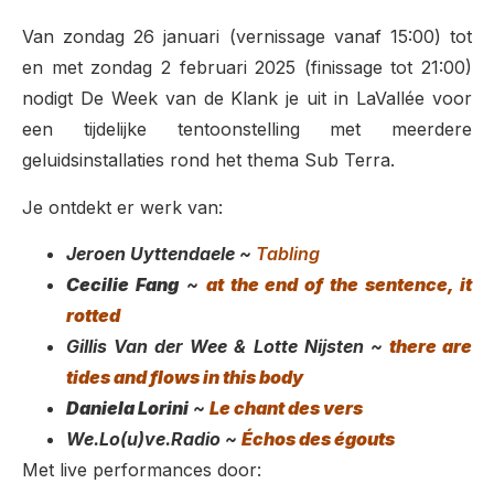
Van zondag 26 januari (vernissage vanaf 15:00) tot
en met zondag 2 februari 2025 (finissage tot 21:00)
nodigt De Week van de Klank je uit in LaVallée voor
een tijdelijke tentoonstelling met meerdere
geluidsinstallaties rond het thema Sub Terra.
Je ontdekt er werk van:
Jeroen Uyttendaele ~
Tabling
Cecilie Fang
~
at the end of the sentence, it
rotted
Gillis Van der Wee & Lotte Nijsten ~
there are
tides and flows in this body
Daniela Lorini
~
Le chant des vers
We.Lo(u)ve.Radio ~
Échos des égouts
Met live performances door: