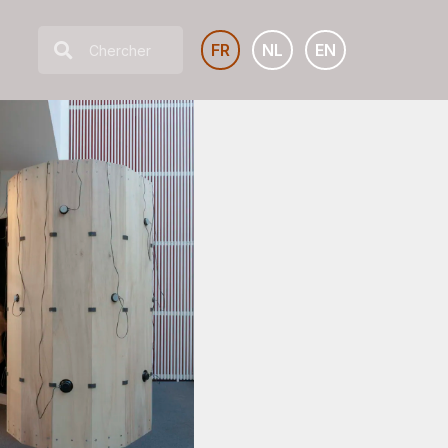
FR
NL
EN