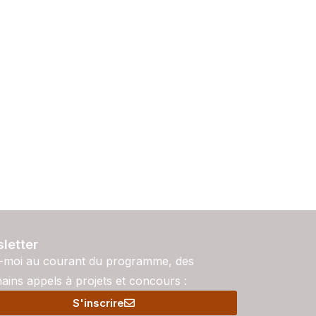
letter
-moi au courant du programme, des
ains appels à projets et concours :
S'inscrire