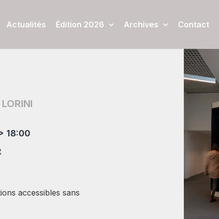
Actualités
Édition 2026
Archives
Contact
 LORINI
> 18:00
t
tions accessibles sans