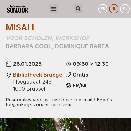
FR
NL
EN
MISALI
VOOR SCHOLEN
,
WORKSHOP
BARBARA COOL
,
DOMINIQUE BAREA
28.01.2025
09:30 > 12:30
Bibliotheek Bruegel
Gratis
Hoogstraat 245,
FR/NL
1000 Brussel
Reservaties voor workshops via e-mail / Expo's
toegankelijk zonder reservatie