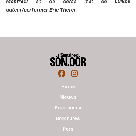
Montreal
en de derde met de
Luikse
auteur/performer Eric Therer.
Home
Nieuws
Programma
Brochures
Pers