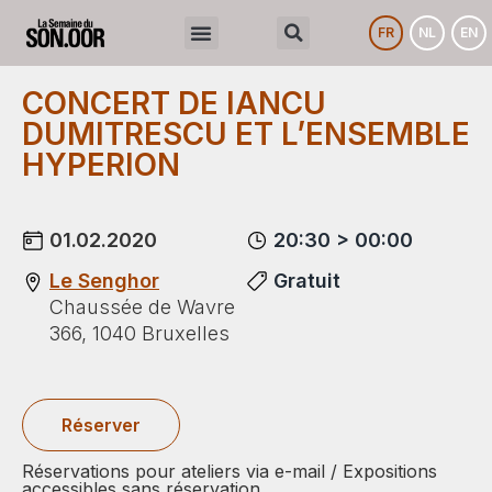
FR
NL
EN
CONCERT DE IANCU
DUMITRESCU ET L’ENSEMBLE
HYPERION
01.02.2020
20:30 > 00:00
Le Senghor
Gratuit
Chaussée de Wavre
366, 1040 Bruxelles
Réserver
Réservations pour ateliers via e-mail / Expositions
accessibles sans réservation