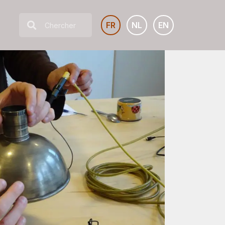
FR
NL
EN