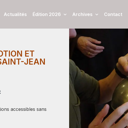
Actualités
Édition 2026
Archives
Contact
OTION ET
 SAINT-JEAN
t
tions accessibles sans