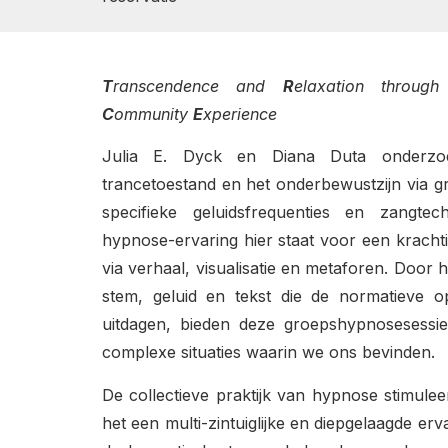
T
ranscendence and
R
elaxation throug
C
ommunity
E
xperience
Julia E. Dyck en Diana Duta onderz
trancetoestand en het onderbewustzijn via gr
specifieke geluidsfrequenties en zangte
hypnose-ervaring hier staat voor een krachtig
via verhaal, visualisatie en metaforen. Door 
stem, geluid en tekst die de normatieve o
uitdagen, bieden deze groepshypnosesessi
complexe situaties waarin we ons bevinden.
De collectieve praktijk van hypnose stimuleer
het een multi-zintuiglijke en diepgelaagde erva