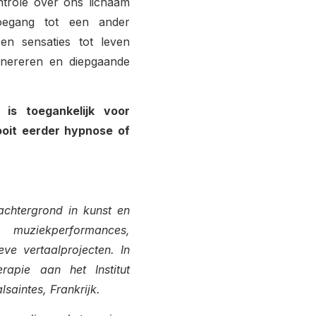
trole over ons lichaam
oegang tot een ander
en sensaties tot leven
enereren en diepgaande
is toegankelijk voor
nooit eerder hypnose of
achtergrond in kunst en
 muziekperformances,
eve vertaalprojecten. In
rapie aan het Institut
saintes, Frankrijk.