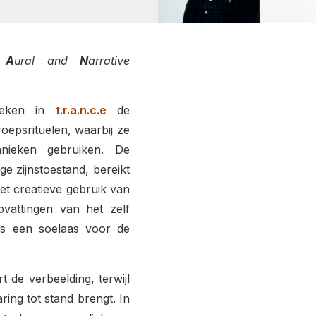
h
A
ural and
N
arrative
oeken in
t.r.a.n.c.e
de
oepsrituelen, waarbij ze
chnieken gebruiken. De
e zijnstoestand, bereikt
het creatieve gebruik van
pvattingen van het zelf
es een soelaas voor de
t de verbeelding, terwijl
ring tot stand brengt. In