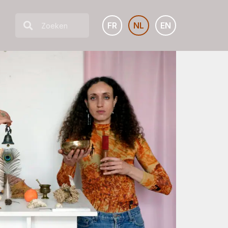
FR
NL
EN