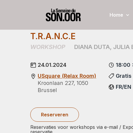
Home
T.R.A.N.C.E
WORKSHOP
DIANA DUTA
,
JULIA 
24.01.2024
18:00 
USquare (Relax Room)
Gratis
Kroonlaan 227, 1050
FR/EN
Brussel
Reserveren
Reservaties voor workshops via e-mail / Expo
reservatie