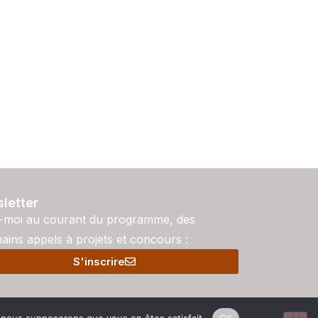
letter
-moi au courant du programme, des
ains appels à projets et concours :
S'inscrire