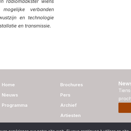
 en radiomaakster wiens
e mogelijke verbanden
ustzijn en technologie
allatie en transmissie.
News
Home
Brochures
Tiens
Nieuws
Pers
proch
Programma
Archief
Artiesten