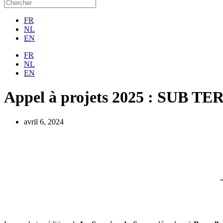
FR
NL
EN
FR
NL
EN
Appel à projets 2025 : SUB T
avril 6, 2024
“