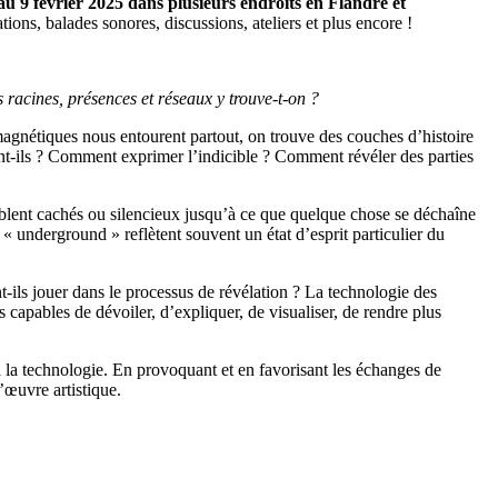
au 9 février 2025 dans plusieurs endroits en Flandre et
ions, balades sonores, discussions, ateliers et plus encore !
s racines, présences et réseaux y trouve-t-on ?
magnétiques nous entourent partout, on trouve des couches d’histoire
nt-ils ? Comment exprimer l’indicible ? Comment révéler des parties
emblent cachés ou silencieux jusqu’à ce que quelque chose se déchaîne
underground » reflètent souvent un état d’esprit particulier du
t-ils jouer dans le processus de révélation ? La technologie des
capables de dévoiler, d’expliquer, de visualiser, de rendre plus
à la technologie. En provoquant et en favorisant les échanges de
l’œuvre artistique.