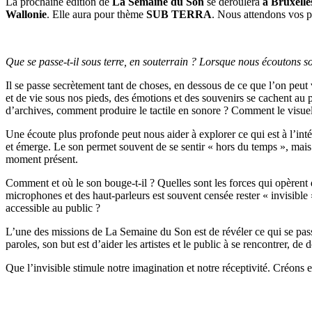
La prochaine édition de
La Semaine du Son
se déroulera
à Bruxell
Wallonie
. Elle aura pour thème
SUB TERRA
. Nous attendons vos pr
Que se passe-t-il sous terre, en souterrain ? Lorsque nous écoutons so
Il se passe secrètement tant de choses, en dessous de ce que l’on peu
et de vie sous nos pieds, des émotions et des souvenirs se cachent a
d’archives, comment produire le tactile en sonore ? Comment le visuel 
Une écoute plus profonde peut nous aider à explorer ce qui est à l’int
et émerge. Le son permet souvent de se sentir « hors du temps », mais
moment présent.
Comment et où le son bouge-t-il ? Quelles sont les forces qui opèrent 
microphones et des haut-parleurs est souvent censée rester « invisible
accessible au public ?
L’une des missions de La Semaine du Son est de révéler ce qui se passe
paroles, son but est d’aider les artistes et le public à se rencontrer, d
Que l’invisible stimule notre imagination et notre réceptivité. Créons