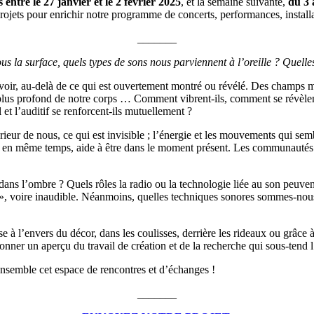
es
entre le 27 janvier et le 2 février 2025
, et la semaine suivante,
du 3 
ojets pour enrichir notre programme de concerts, performances, installat
_______
us la surface, quels types de sons nous parviennent à l’oreille ? Quelle
t voir, au-delà de ce qui est ouvertement montré ou révélé. Des champs 
u plus profond de notre corps … Comment vibrent-ils, comment se révèle
et l’auditif se renforcent-ils mutuellement ?
érieur de nous, ce qui est invisible ; l’énergie et les mouvements qui s
 en même temps, aide à être dans le moment présent. Les communautés « 
dans l’ombre ? Quels rôles la radio ou la technologie liée au son peuven
 », voire inaudible. Néanmoins, quelles techniques sonores sommes-nous 
 à l’envers du décor, dans les coulisses, derrière les rideaux ou grâce 
e donner un aperçu du travail de création et de la recherche qui sous-tend 
 ensemble cet espace de rencontres et d’échanges !
_______