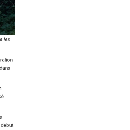
e les
ration
dans
n
sé
s
e début