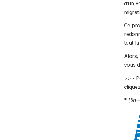
d’un v
migrat
Ce pro
redonn
tout l
Alors,
vous d
>>> Po
clique
*
[5h –