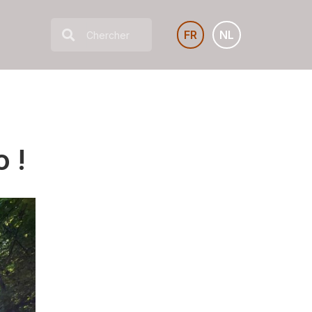
FR
NL
 !