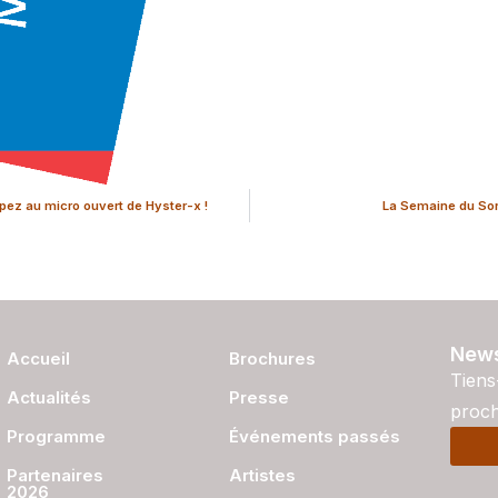
ipez au micro ouvert de Hyster-x !
La Semaine du So
News
Accueil
Brochures
Tiens
Actualités
Presse
proch
Programme
Événements passés
Partenaires
Artistes
2026