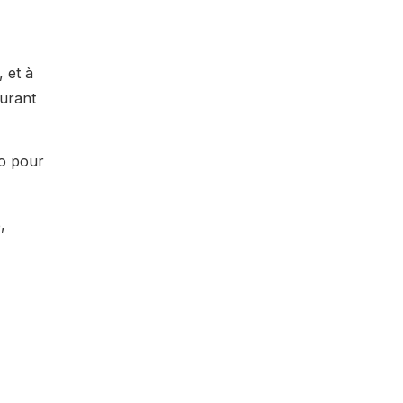
, et
à
durant
ro pour
,