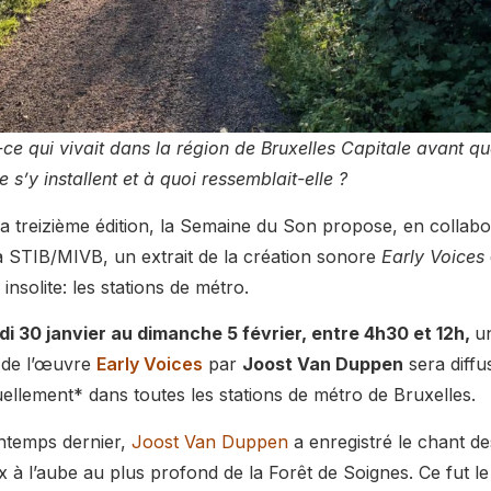
-ce qui vivait dans la région de Bruxelles Capitale avant qu
e s’y installent et à quoi ressemblait-elle ?
a treizième édition, la Semaine du Son propose, en collabo
a STIB/MIVB, un extrait de la création sonore
Early Voices
 insolite: les stations de métro.
di 30 janvier au dimanche 5 février, entre 4h30 et 12h,
u
t de l’œuvre
Early Voices
par
Joost Van Duppen
sera diffu
ellement* dans toutes les stations de métro de Bruxelles.
ntemps dernier,
Joost Van Duppen
a enregistré le chant de
x à l’aube au plus profond de la Forêt de Soignes. Ce fut l