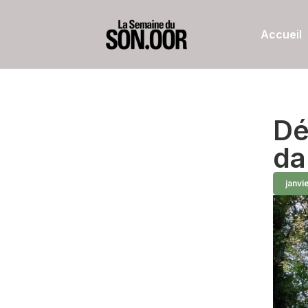
Accueil
Dé
da
janvi