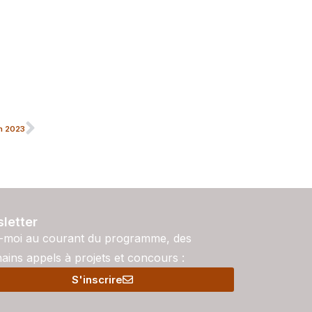
n 2023
letter
-moi au courant du programme, des
ains appels à projets et concours :
S'inscrire