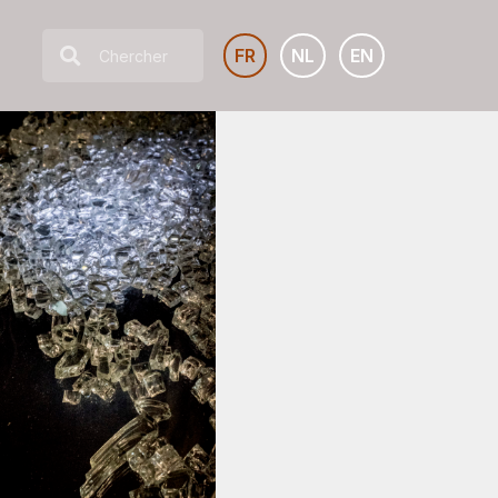
FR
NL
EN