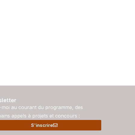
letter
-moi au courant du programme, des
ains appels à projets et concours :
S'inscrire