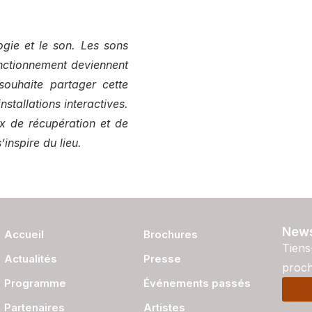
ogie et le son.
Les sons
onctionnement deviennent
 souhaite partager cette
stallations interactives.
x de récupération et de
s’inspire du lieu.
News
Accueil
Brochures
Tiens
Actualités
Presse
proch
Programme
Événements passés
Partenaires
Artistes