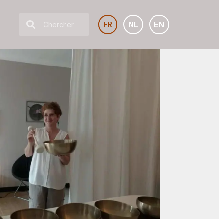
FR
NL
EN