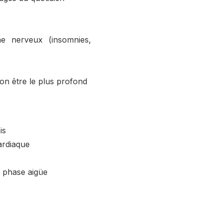
me nerveux (insomnies,
son être le plus profond
is
ardiaque
 phase aigüe