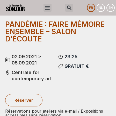
FR
NL
EN
PANDÉMIE : FAIRE MÉMOIRE
ENSEMBLE – SALON
D’ÉCOUTE
02.09.2021 >
23:25
05.09.2021
GRATUIT €
Centrale for
contemporary art
Réserver
Réservations pour ateliers via e-mail / Expositions
accessibles sans réservation