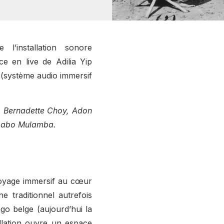
 l’installation sonore
ce en live de
Adilia Yip
(système audio immersif
 Bernadette Choy, Adon
amabo Mulamba.
voyage immersif au cœur
e traditionnel autrefois
go belge (aujourd’hui la
llation ouvre un espace