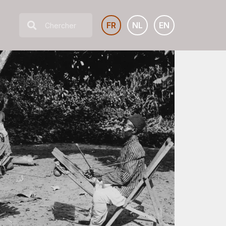
FR
NL
EN