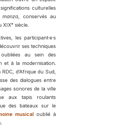
ignifications culturelles
s
manza
, conservés au
 XIXᵉ siècle.
ives, les participant·e·s
découvrir ses techniques
 oubliées au sein des
n et à la modernisation.
a RDC, d’Afrique du Sud,
isse des dialogues entre
ages sonores de la ville
se aux tapis roulants
que des bateaux sur le
moine musical
oublié à
.