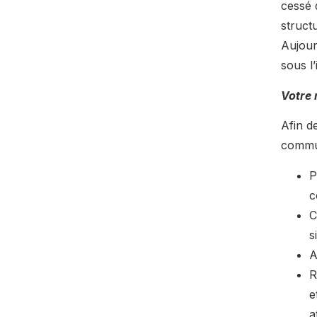
cessé 
struct
Aujour
sous l
Votre 
Afin d
commun
P
c
C
s
A
R
e
a