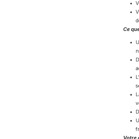
V
V
d
Ce que
U
n
D
a
L
s
L
v
D
U
f
Votre