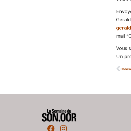
Envoye
Gerald
geral
mail “
Vous s
Un pre
Concou