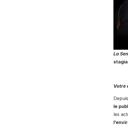
La Sem
stagia
Votre 
Depuis
le pub
les act
l’env