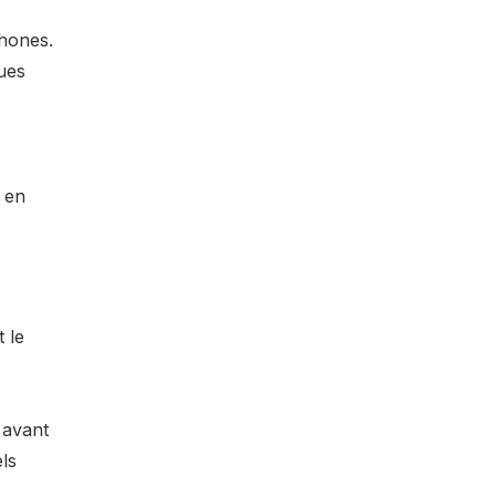
phones.
ues
 en
 le
 avant
els