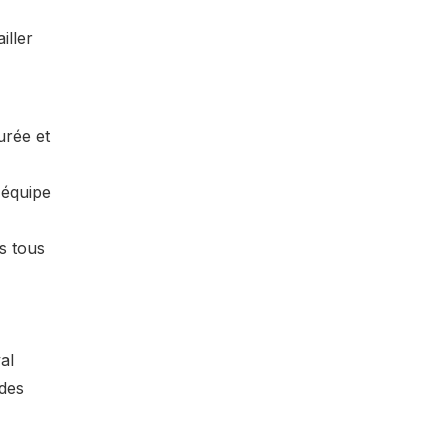
iller
urée et
 équipe
s tous
al
des