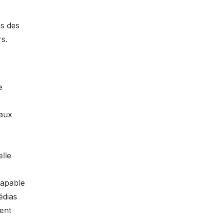
ns des
rs.
e
taux
elle
capable
édias
ent