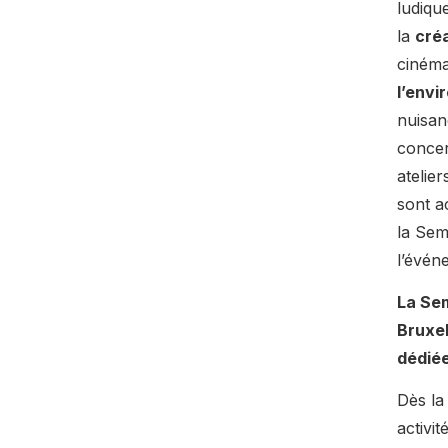
ludiqu
la
créa
ciném
l’envi
nuisan
conce
atelier
sont a
la Sem
l’évén
La Sem
Bruxel
dédiée
Dès la
activi