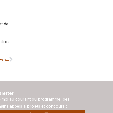
et de
ction.
La Semaine du Son recherche des bénévoles (FR/NL)!
letter
-moi au courant du programme, des
ains appels à projets et concours :