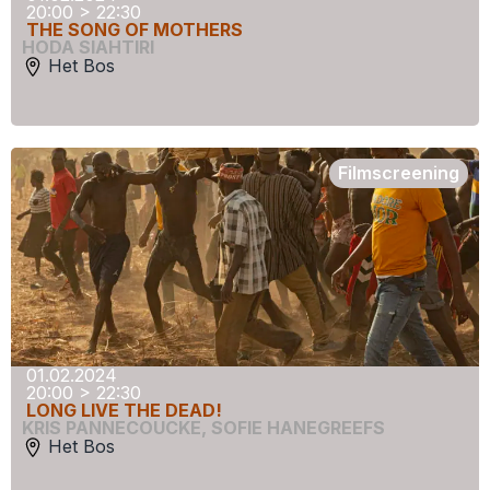
20:00 > 22:30
THE SONG OF MOTHERS
HODA SIAHTIRI
Het Bos
Filmscreening
01.02.2024
20:00 > 22:30
LONG LIVE THE DEAD!
KRIS PANNECOUCKE
,
SOFIE HANEGREEFS
Het Bos