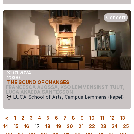
Concert
31.01.2024
20:00
THE SOUND OF CHANGES
FRANCESCA AJOSSA
,
KSO LEMMENSINSTITUUT
,
LUCA AKAEDA SANTESSON
LUCA School of Arts, Campus Lemmens (kapel)
<
1
2
3
4
5
6
7
8
9
10
11
12
13
14
15
16
17
18
19
20
21
22
23
24
25