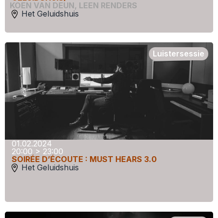
KOEN VAN DEUN
,
LEEN RENDERS
Het Geluidshuis
Luistersessie
01.02.2024
20:00 > 23:00
SOIRÉE D’ÉCOUTE : MUST HEARS 3.0
Het Geluidshuis