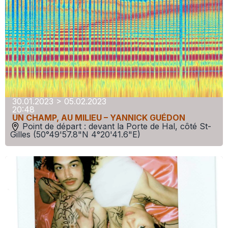
30.01.2023 > 05.02.2023
20:48
UN CHAMP, AU MILIEU – YANNICK GUÉDON
Point de départ : devant la Porte de Hal, côté St-
Gilles (50°49'57.8"N 4°20'41.6"E)