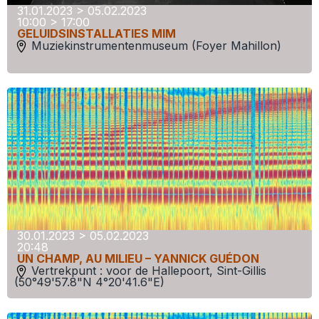
31.01.2023 > 05.02.2023
10:00 > 17:00
GELUIDSINSTALLATIES MIM
Muziekinstrumentenmuseum (Foyer Mahillon)
30.01.2023 > 05.02.2023
20:48
UN CHAMP, AU MILIEU – YANNICK GUÉDON
Vertrekpunt : voor de Hallepoort, Sint-Gillis
(50°49'57.8"N 4°20'41.6"E)