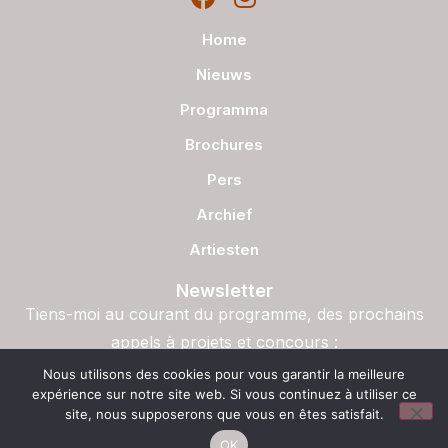
Home
Nieuws
Programma
Brochures
Pers
Archief
Artiesten
Newsletter
Tiens-moi au courant du programme, des prochains
appels à projets et concours :
S'inscrire
Nous utilisons des cookies pour vous garantir la meilleure
expérience sur notre site web. Si vous continuez à utiliser ce
site, nous supposerons que vous en êtes satisfait.
OK
© Copyright – La Semaine du Son, 2023. Halolalune Production ASBL – Site